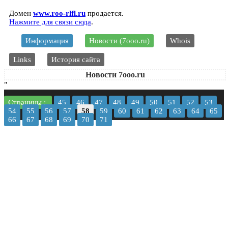
Домен
www.roo-rlfl.ru
продается.
Нажмите для связи сюда
.
Информация
Новости (7ooo.ru)
Whois
Links
История сайта
Новости 7ooo.ru
"
Страницы :
45
46
47
48
49
50
51
52
53
54
55
56
57
58
59
60
61
62
63
64
65
66
67
68
69
70
71